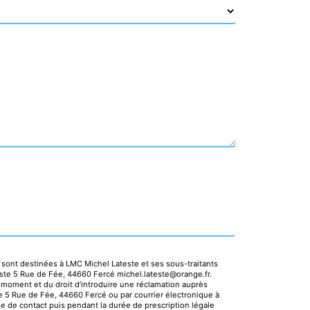
 sont destinées à LMC Michel Lateste et ses sous-traitants
ste 5 Rue de Fée, 44660 Fercé michel.lateste@orange.fr.
ut moment et du droit d’introduire une réclamation auprès
se 5 Rue de Fée, 44660 Fercé ou par courrier électronique à
e de contact puis pendant la durée de prescription légale