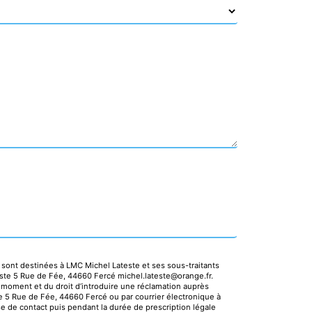
 sont destinées à LMC Michel Lateste et ses sous-traitants
ste 5 Rue de Fée, 44660 Fercé michel.lateste@orange.fr.
ut moment et du droit d’introduire une réclamation auprès
se 5 Rue de Fée, 44660 Fercé ou par courrier électronique à
e de contact puis pendant la durée de prescription légale