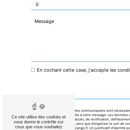
En cochant cette case, j'accepte les condi
** Les données personnelles communiquées sont nécessaires a
dans le seul but de répondre à votre message. Les données 
Ce site utilise des cookies et
Vous disposez de droits d’accès, de rectification, d’effacemen
vous donne le contrôle sur
d’une autorité de contrôle, ainsi que d’organiser le sort de 
ceux que vous souhaitez
l'adresse michel.lateste@orange.fr. Un justificatif d'identi